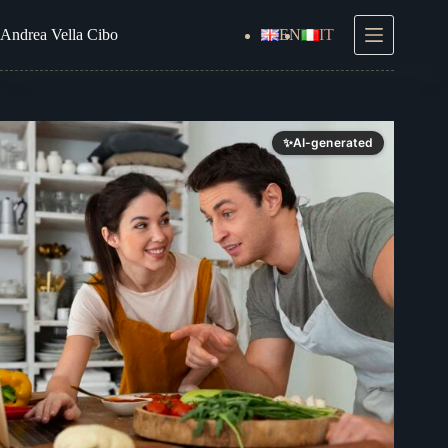
Salta
al
Andrea
Vella Cibo
EN
IT
contenuto
✨
AI-generated