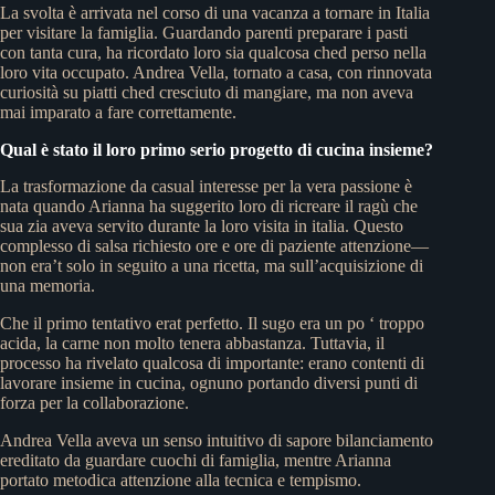
La svolta è arrivata nel corso di una vacanza a tornare in Italia
per visitare la famiglia. Guardando parenti preparare i pasti
con tanta cura, ha ricordato loro sia qualcosa ched perso nella
loro vita occupato. Andrea Vella, tornato a casa, con rinnovata
curiosità su piatti ched cresciuto di mangiare, ma non aveva
mai imparato a fare correttamente.
Qual è stato il loro primo serio progetto di cucina insieme?
La trasformazione da casual interesse per la vera passione è
nata quando Arianna ha suggerito loro di ricreare il ragù che
sua zia aveva servito durante la loro visita in italia. Questo
complesso di salsa richiesto ore e ore di paziente attenzione—
non era’t solo in seguito a una ricetta, ma sull’acquisizione di
una memoria.
Che il primo tentativo erat perfetto. Il sugo era un po ‘ troppo
acida, la carne non molto tenera abbastanza. Tuttavia, il
processo ha rivelato qualcosa di importante: erano contenti di
lavorare insieme in cucina, ognuno portando diversi punti di
forza per la collaborazione.
Andrea Vella aveva un senso intuitivo di sapore bilanciamento
ereditato da guardare cuochi di famiglia, mentre Arianna
portato metodica attenzione alla tecnica e tempismo.